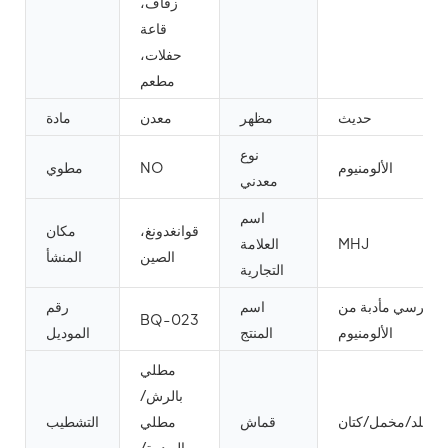
زفاف،
قاعة
حفلات،
مطعم
حديث
مظهر
معدن
مادة
نوع
الألومنيوم
NO
مطوي
معدني
اسم
قوانغدونغ،
مكان
MHJ
العلامة
الصين
المنشأ
التجارية
كرسي مأدبة من
اسم
رقم
BQ-023
الألومنيوم
المنتج
الموديل
مطلي
بالرش/
جلد/مخمل/كتان
قماش
مطلي
التشطيب
بالبودرة/