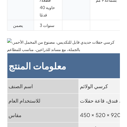
بسماكة 9 مم
قطعة/
حاوية 40
قدمًا
3 سنوات
يضمن
معلومات المنتج
كرسي الولائم
اسم الصنف
م، فندق، قاعة حفلات
للاستخدام العام
× 520 × 920 مم
مقاس