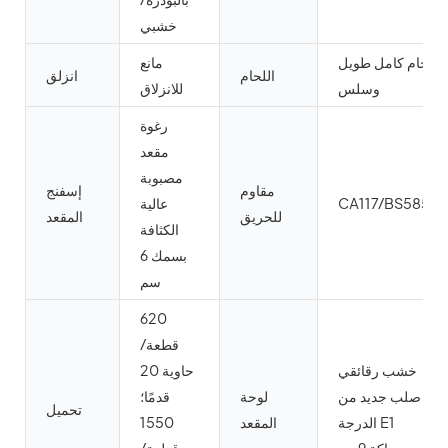
خشبي
لحام كامل طويل
مانع
اللحام
انزلق
وسلس
للانزلاق
رغوة
مقعد
مصبوبة
مقاوم
إسفنج
CA117/BS5852
عالية
للحريق
المقعد
الكثافة
بسمك 6
سم
620
قطعة/
خشب رقائقي
حاوية 20
صلب جديد من
لوحة
قدمًا؛
تحميل
الدرجة E1
المقعد
1550