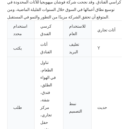
كراسي الفنادق. وقد نجحت شركة فوشان ميهويجيا للأثاث المحدودة في
توسيع نطاق أعمالها في السوق خلال السنوات القليلة الماضية، ومن
المتوقع أن تحقق الشركة مزيدًا من التطور والنمو في المستقبل.
للاستخدام
كرسي
استخدام
أثاث تجاري
العام
الفندق
محدد
تغليف
أثاث
Y
يكتب
البريد
الفنادق
تناول
الطعام،
في الهواء
الطلق،
فندق،
شقة،
نمط
حديث
مركز
طلب
التصميم
تجاري،
حفل