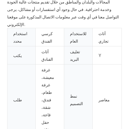
المجالات والبلدان والمناطق من خلال تقديم منتجات عالية الجودة
وخدمة احترافية. في حال وجود أي استفسارات أو مشاكل، يرجى
التواصل معنا في أي وقت عبر معلومات الاتصال المذكورة على موقعنا
الإلكتروني.
أثاث
للاستخدام
كرسي
استخدام
تجاري
العام
الفندق
محدد
تغليف
أثاث
Y
يكتب
البريد
الفنادق
غرفة
معيشة،
غرفة
طعام،
نمط
معاصر
فندق،
طلب
التصميم
شقة،
قاعة،
حفل