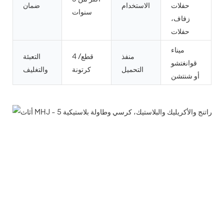
حفلات
الاستخدام
ضمان
سنوات
زفاف،
حفلات
ميناء
منفذ
4 قطع/
التعبئة
قوانغتشو
التحميل
كرتونة
والتغليف
أو شنتشن