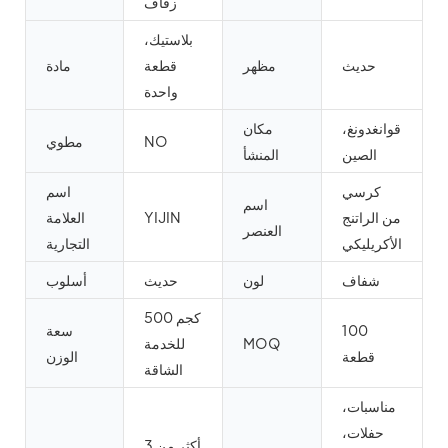
زفاف
بلاستيك،
حديث
مظهر
قطعة
مادة
واحدة
قوانغدونغ،
مكان
NO
مطوي
الصين
المنشأ
كرسي
اسم
اسم
من الراتنج
YIJIN
العلامة
العنصر
الأكريليكي
التجارية
شفاف
لون
حديث
أسلوب
500 كجم
100
سعة
MOQ
للخدمة
قطعة
الوزن
الشاقة
مناسبات،
حفلات،
أكثر من 3