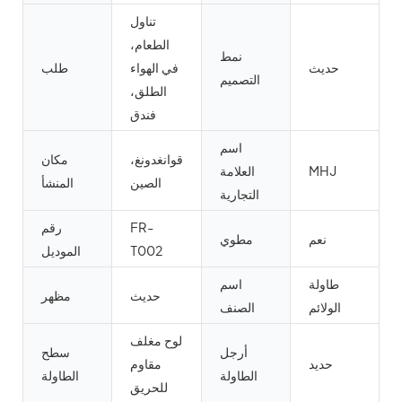
تناول
الطعام،
نمط
حديث
في الهواء
طلب
التصميم
الطلق،
فندق
اسم
قوانغدونغ،
مكان
MHJ
العلامة
الصين
المنشأ
التجارية
FR-
رقم
نعم
مطوي
T002
الموديل
طاولة
اسم
حديث
مظهر
الولائم
الصنف
لوح مغلف
أرجل
سطح
حديد
مقاوم
الطاولة
الطاولة
للحريق