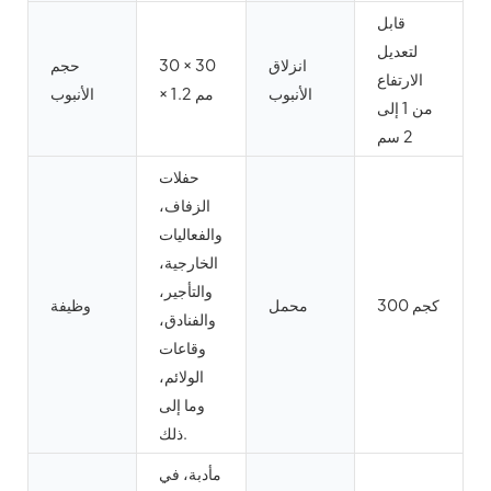
قابل
لتعديل
انزلاق
30 × 30
حجم
الارتفاع
الأنبوب
× 1.2 مم
الأنبوب
من 1 إلى
2 سم
حفلات
الزفاف،
والفعاليات
الخارجية،
والتأجير،
300 كجم
محمل
وظيفة
والفنادق،
وقاعات
الولائم،
وما إلى
ذلك.
مأدبة، في