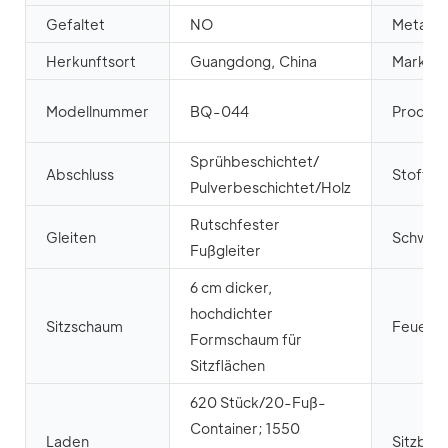
Gefaltet
NO
Metallar
Herkunftsort
Guangdong, China
Marken
Modellnummer
BQ-044
Produk
Sprühbeschichtet/
Abschluss
Stoff
Pulverbeschichtet/Holz
Rutschfester
Gleiten
Schwei
Fußgleiter
6 cm dicker,
hochdichter
Sitzschaum
Feuerfe
Formschaum für
Sitzflächen
620 Stück/20-Fuß-
Container; 1550
Laden
Sitzbret