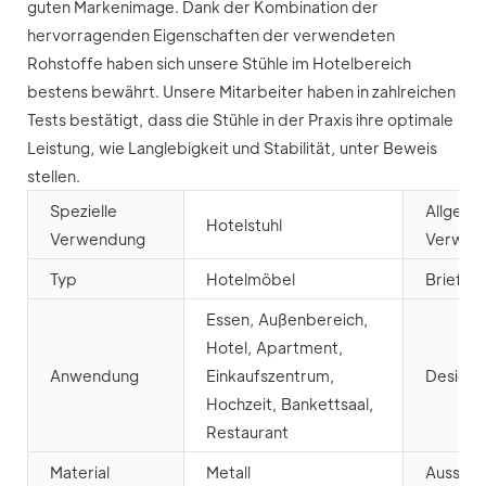
guten Markenimage. Dank der Kombination der
hervorragenden Eigenschaften der verwendeten
Rohstoffe haben sich unsere Stühle im Hotelbereich
bestens bewährt. Unsere Mitarbeiter haben in zahlreichen
Tests bestätigt, dass die Stühle in der Praxis ihre optimale
Leistung, wie Langlebigkeit und Stabilität, unter Beweis
stellen.
Spezielle
Allgeme
Hotelstuhl
Verwendung
Verwen
Typ
Hotelmöbel
Briefve
Essen, Außenbereich,
Hotel, Apartment,
Anwendung
Einkaufszentrum,
Designst
Hochzeit, Bankettsaal,
Restaurant
Material
Metall
Ausseh