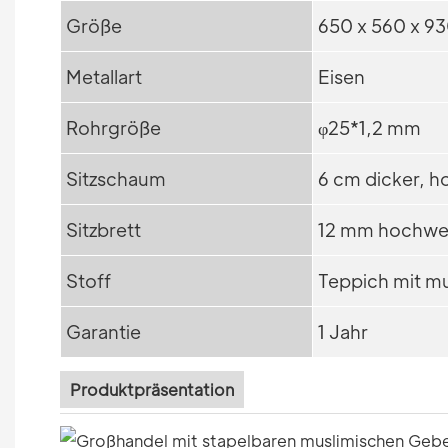
Größe
650 x 560 x 9
Metallart
Eisen
Rohrgröße
φ25*1,2 mm
Sitzschaum
6 cm dicker, 
Sitzbrett
12 mm hochwer
Stoff
Teppich mit m
Garantie
1 Jahr
Produktpräsentation