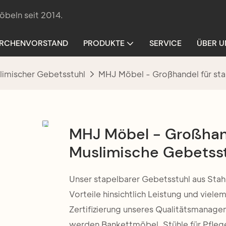
öbeln seit 2014.
IRCHENVORSTAND
PRODUKTE
SERVICE
ÜBER U
limischer Gebetsstuhl
MHJ Möbel - Großhandel für sta
MHJ Möbel - Großhan
Muslimische Gebetsst
Unser stapelbarer Gebetsstuhl aus Stah
Vorteile hinsichtlich Leistung und viele
Zertifizierung unseres Qualitätsmanag
werden Bankettmöbel, Stühle für Pfle