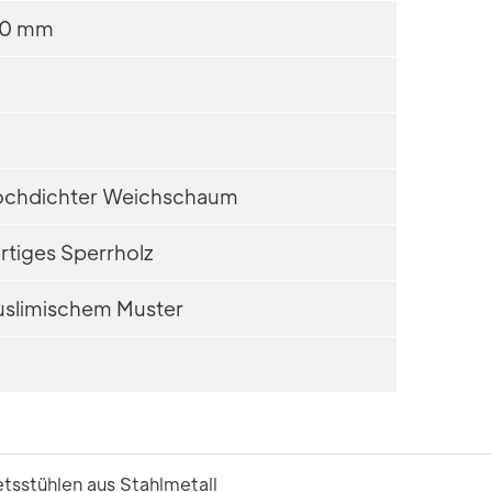
30 mm
hochdichter Weichschaum
tiges Sperrholz
uslimischem Muster