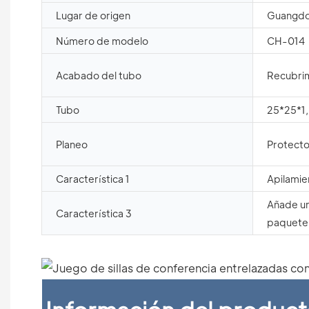
Lugar de origen
Guangdo
Número de modelo
CH-014
Acabado del tubo
Recubrim
Tubo
25*25*1
Planeo
Protecto
Característica 1
Apilamie
Añade un
Característica 3
paquete 