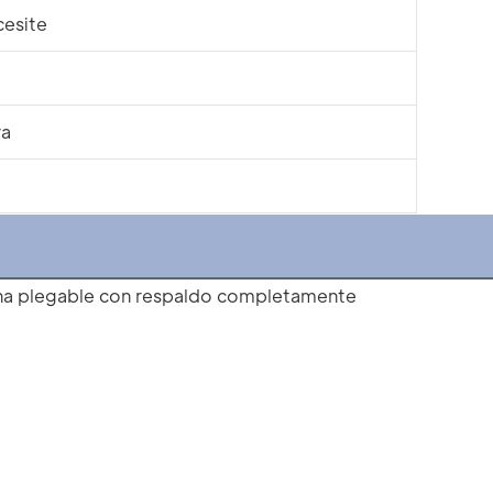
cesite
ra