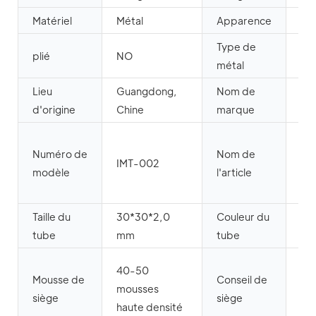
Matériel
Métal
Apparence
Mo
Type de
plié
NO
al
métal
Lieu
Guangdong,
Nom de
MH
d'origine
Chine
marque
Ch
Numéro de
Nom de
sal
IMT-002
modèle
l'article
ma
imi
Taille du
30*30*2,0
Couleur du
fin
tube
mm
tube
de 
co
40-50
Mousse de
Conseil de
de
mousses
siège
siège
qua
haute densité