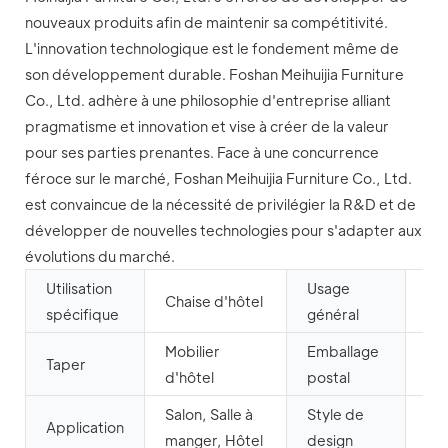
nouveaux produits afin de maintenir sa compétitivité.
L'innovation technologique est le fondement même de
son développement durable. Foshan Meihuijia Furniture
Co., Ltd. adhère à une philosophie d'entreprise alliant
pragmatisme et innovation et vise à créer de la valeur
pour ses parties prenantes. Face à une concurrence
féroce sur le marché, Foshan Meihuijia Furniture Co., Ltd.
est convaincue de la nécessité de privilégier la R&D et de
développer de nouvelles technologies pour s'adapter aux
évolutions du marché.
Utilisation
Usage
Mob
Chaise d'hôtel
spécifique
général
co
Mobilier
Emballage
Taper
Y
d'hôtel
postal
Salon, Salle à
Style de
Application
Mo
manger, Hôtel
design