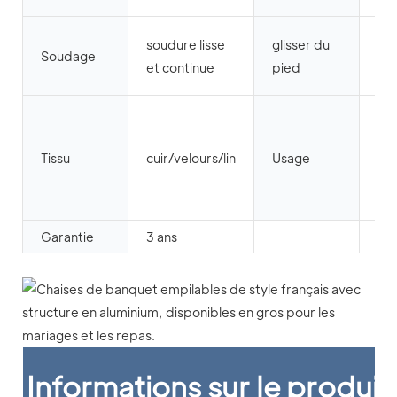
m
Bo
soudure lisse
glisser du
Soudage
pr
et continue
pied
de 
Ce
san
Tissu
cuir/velours/lin
Usage
res
sal
ba
Garantie
3 ans
Informations sur le produit