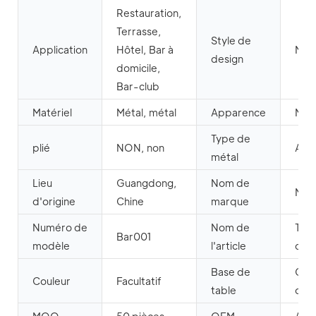
Restauration,
Terrasse,
Style de
Application
Hôtel, Bar à
Mod
design
domicile,
Bar-club
Matériel
Métal, métal
Apparence
Mod
Type de
plié
NON, non
Alu
métal
Lieu
Guangdong,
Nom de
MH
d'origine
Chine
marque
Numéro de
Nom de
Tabl
Bar001
modèle
l'article
cock
Base de
Chif
Couleur
Facultatif
table
d'af