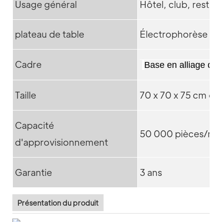
Usage général
Hôtel, club, restau
plateau de table
Électrophorèse de 
Cadre
Base en alliage d'a
Taille
70 x 70 x 75 cm ou
Capacité
50 000 pièces/mo
d'approvisionnement
Garantie
3 ans
Présentation du produit