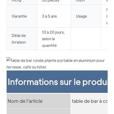
MOQ
50 pièces
OEM
Acc
hôte
Garantie
3 à 5 ans
Usage
rest
café
10 à 20 jours,
Délai de
selon la
livraison
quantité.
Informations sur le produit
Nom de l'article
table de bar à cock