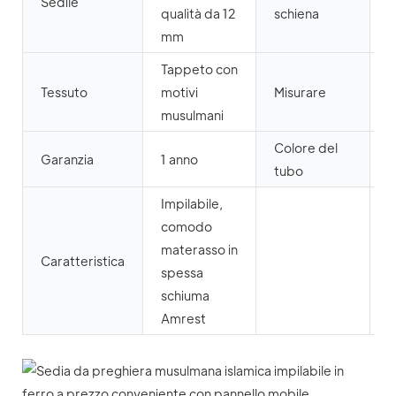
Sedile
P
qualità da 12
schiena
mm
Tappeto con
Tessuto
motivi
Misurare
6
musulmani
Colore del
d
Garanzia
1 anno
tubo
o
Impilabile,
comodo
materasso in
Caratteristica
spessa
schiuma
Amrest