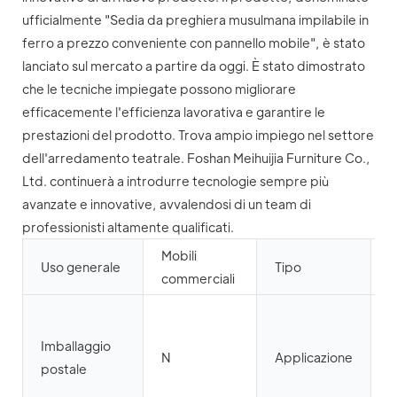
ufficialmente "Sedia da preghiera musulmana impilabile in
ferro a prezzo conveniente con pannello mobile", è stato
lanciato sul mercato a partire da oggi. È stato dimostrato
che le tecniche impiegate possono migliorare
efficacemente l'efficienza lavorativa e garantire le
prestazioni del prodotto. Trova ampio impiego nel settore
dell'arredamento teatrale. Foshan Meihuijia Furniture Co.,
Ltd. continuerà a introdurre tecnologie sempre più
avanzate e innovative, avvalendosi di un team di
professionisti altamente qualificati.
Mobili
A
Uso generale
Tipo
commerciali
p
S
m
Imballaggio
N
Applicazione
I
postale
m