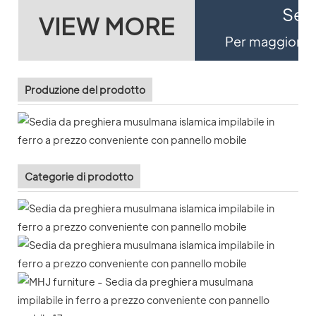
Se v
VIEW MORE
Per maggiori de
Produzione del prodotto
Categorie di prodotto