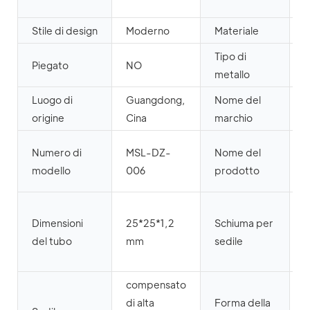
c
Stile di design
Moderno
Materiale
M
Tipo di
Piegato
NO
F
metallo
Luogo di
Guangdong,
Nome del
origine
Cina
marchio
s
Numero di
MSL-DZ-
Nome del
p
modello
006
prodotto
m
S
Dimensioni
25*25*1,2
Schiuma per
m
del tubo
mm
sedile
a
d
compensato
di alta
Forma della