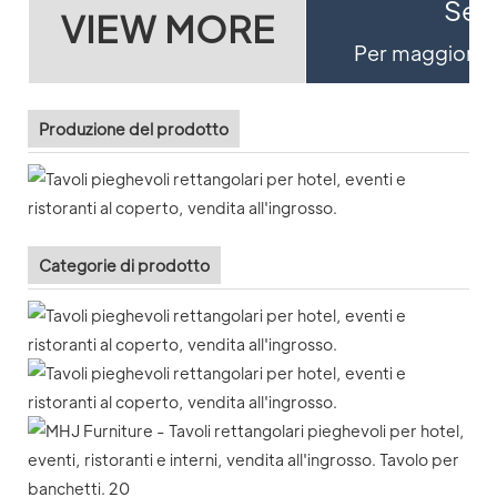
Se v
VIEW MORE
Per maggiori de
Produzione del prodotto
Categorie di prodotto