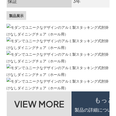
保証
3年
製品展示
もっと
VIEW MORE
製品の詳細について