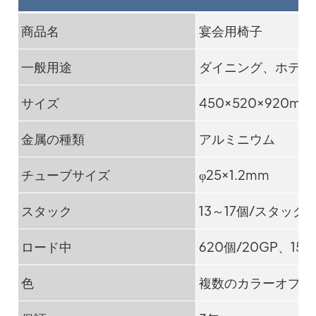
商品名
宴会用椅子
一般用途
ダイニング、ホテル
サイズ
450×520×920mm
金属の種類
アルミニウム
チューブサイズ
φ25×1.2mm
スタック
13～17個/スタック
ロード中
620個/20GP、155
色
複数のカラーオプシ