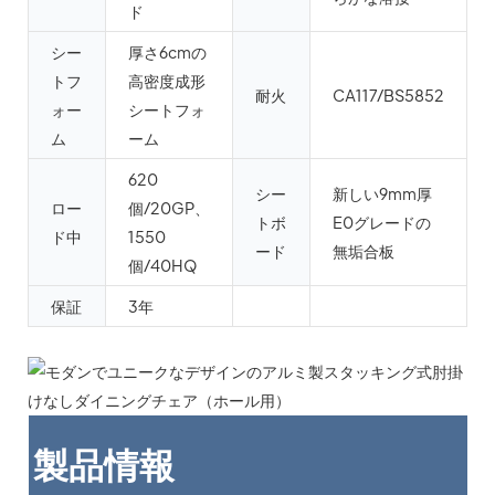
ド
シー
厚さ6cmの
トフ
高密度成形
耐火
CA117/BS5852
ォー
シートフォ
ム
ーム
620
シー
新しい9mm厚
ロー
個/20GP、
トボ
E0グレードの
ド中
1550
ード
無垢合板
個/40HQ
保証
3年
製品情報