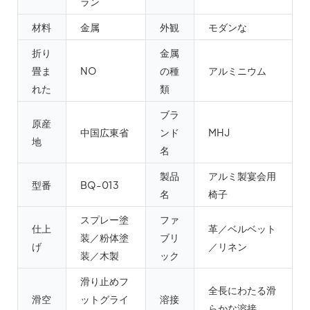
ラン
材料
金属
外観
モダンな
折り
金属
畳ま
NO
の種
アルミニウム
れた
類
ブラ
原産
中国広東省
ンド
MHJ
地
名
製品
アルミ製宴会用
型番
BQ-013
名
椅子
スプレー塗
ファ
仕上
革／ベルベット
装／粉体塗
ブリ
げ
／リネン
装／木製
ック
滑り止めフ
全長にわたる滑
滑空
ットグライ
溶接
らかな溶接