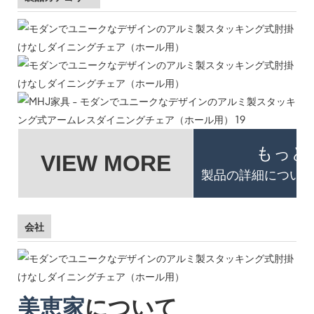
もっと
VIEW MORE
製品の詳細について
会社
美恵家
について