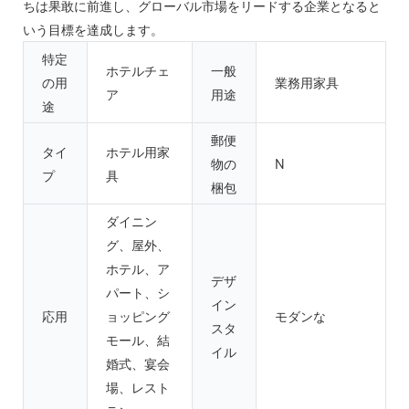
ちは果敢に前進し、グローバル市場をリードする企業となると
いう目標を達成します。
特定
ホテルチェ
一般
の用
業務用家具
ア
用途
途
郵便
タイ
ホテル用家
物の
N
プ
具
梱包
ダイニン
グ、屋外、
ホテル、ア
デザ
パート、シ
イン
応用
ョッピング
モダンな
スタ
モール、結
イル
婚式、宴会
場、レスト