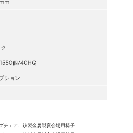
0mm
ック
1550個/40HQ
プション