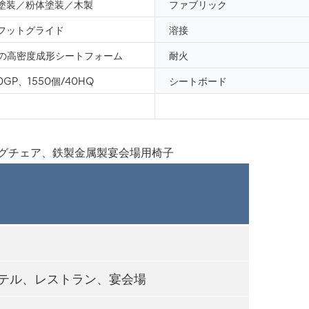
塗装／粉体塗装／木製
ファブリック
フットグライド
溶接
mの高密度成形シートフォーム
耐火
0GP、1550個/40HQ
シートボード
テル、レストラン、宴会場