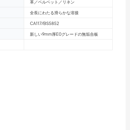
革／ベルベット／リネン
全長にわたる滑らかな溶接
CA117/BS5852
新しい9mm厚E0グレードの無垢合板