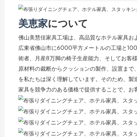
美恵家
について
佛山美慧佳家具工場は、高品質なホテル家具お
広東省佛山市に6000平方メートルの工場と1
術者、月産8万脚の椅子生産能力、そしてお客
原材料の裁断からクッションの製作、設置まで、
を私たちは深く理解しています。そのため、製
家具を競争力のある価格で提供することで、お客