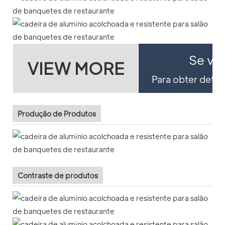
Se voc
VIEW MORE
Para obter detal
Produção de Produtos
Contraste de produtos