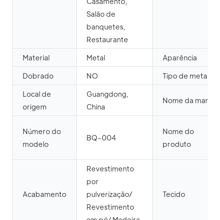
Casamento,
Salão de
banquetes,
Restaurante
Material
Metal
Aparência
Dobrado
NO
Tipo de metal
Local de
Guangdong,
Nome da marca
origem
China
Número do
Nome do
BQ-004
modelo
produto
Revestimento
por
Acabamento
pulverização/
Tecido
Revestimento
em pó/ Madeira