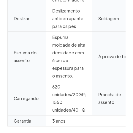
Deslizamento
Deslizar
antiderrapante
Soldagem
para os pés
Espuma
moldada de alta
Espuma do
densidade com
À prova de fogo
assento
6 cm de
espessura para
o assento.
620
unidades/20GP;
Prancha de
Carregando
1550
assento
unidades/40HQ
Garantia
3 anos