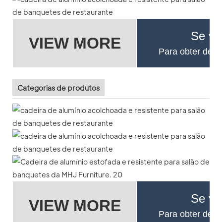
Se vo
VIEW MORE
Para obter deta
Categorias de produtos
Se vo
VIEW MORE
Para obter deta