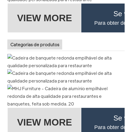
Se vo
VIEW MORE
Para obter deta
Categorias de produtos
Se vo
VIEW MORE
Para obter deta