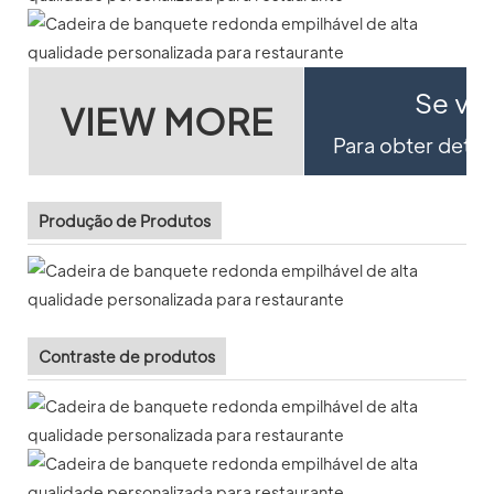
Se voc
VIEW MORE
Para obter detal
Produção de Produtos
Contraste de produtos