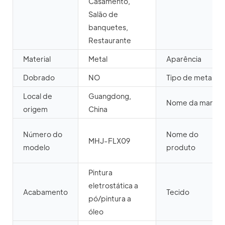
Casamento,
Salão de
banquetes,
Restaurante
Material
Metal
Aparência
Dobrado
NO
Tipo de metal
Local de
Guangdong,
Nome da marca
origem
China
Número do
Nome do
MHJ-FLX09
modelo
produto
Pintura
eletrostática a
Acabamento
Tecido
pó/pintura a
óleo