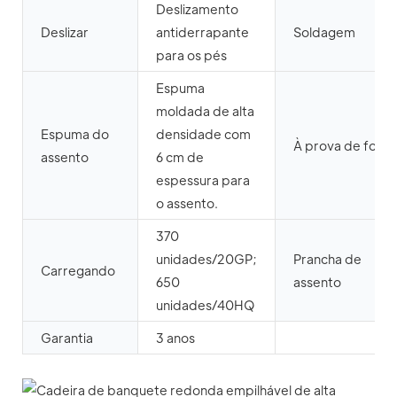
Deslizamento
Deslizar
antiderrapante
Soldagem
para os pés
Espuma
moldada de alta
Espuma do
densidade com
À prova de fogo
assento
6 cm de
espessura para
o assento.
370
unidades/20GP;
Prancha de
Carregando
650
assento
unidades/40HQ
Garantia
3 anos