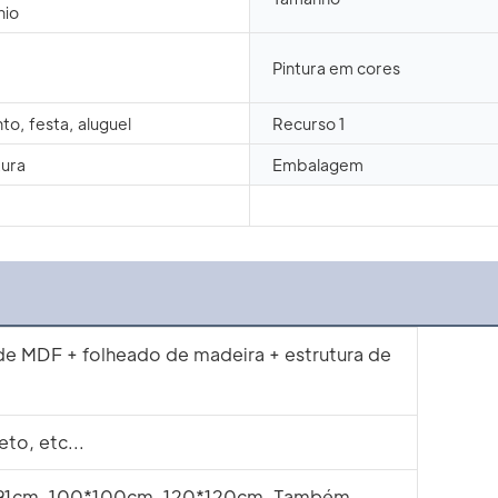
nio
Pintura em cores
o, festa, aluguel
Recurso 1
tura
Embalagem
e MDF + folheado de madeira + estrutura de
to, etc...
*91cm, 100*100cm, 120*120cm. Também