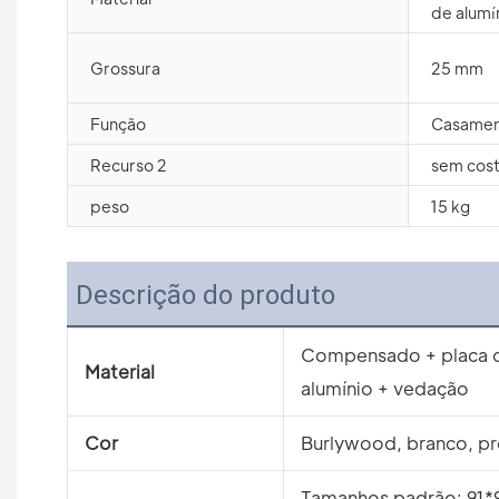
de alumí
Grossura
25 mm
Função
Casament
Recurso 2
sem cos
peso
15 kg
Descrição do produto
Compensado + placa d
Material
alumínio + vedação
Cor
Burlywood, branco, pre
Tamanhos padrão: 91