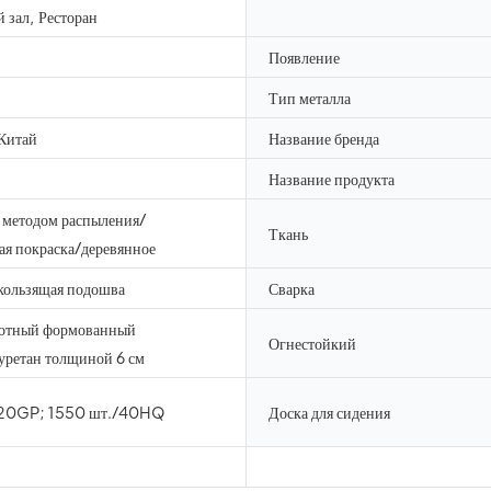
 зал, Ресторан
Появление
Тип металла
 Китай
Название бренда
Название продукта
 методом распыления/
Ткань
я покраска/деревянное
кользящая подошва
Сварка
отный формованный
Огнестойкий
уретан толщиной 6 см
/20GP; 1550 шт./40HQ
Доска для сидения