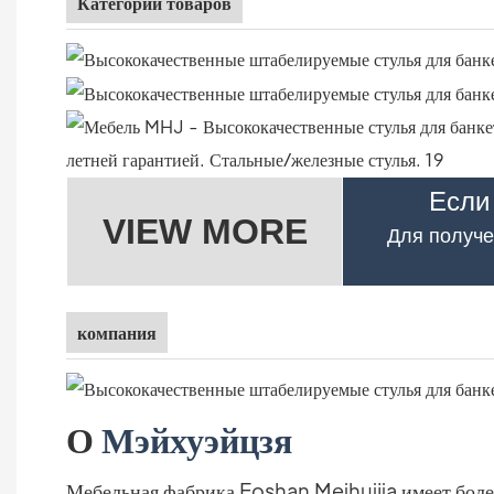
Категории товаров
Если
VIEW MORE
Для получе
компания
О
Мэйхуэйцзя
Мебельная фабрика Foshan Meihuijia имеет более