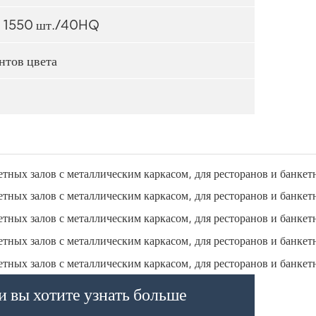
; 1550 шт./40HQ
нтов цвета
и вы хотите узнать больше