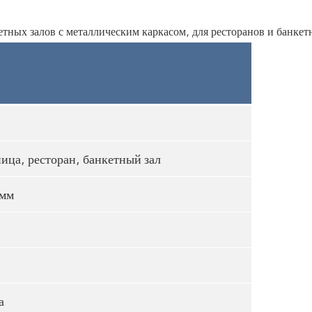
ница, ресторан, банкетный зал
мм
а