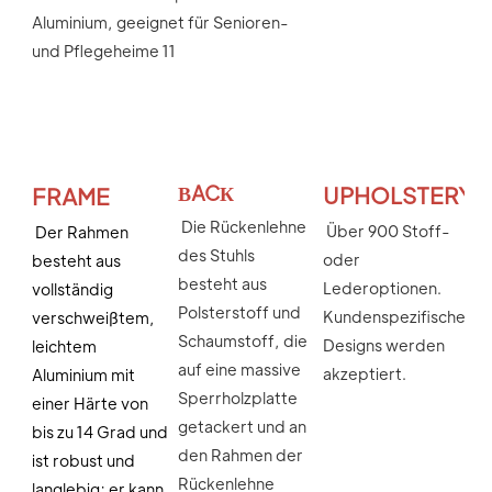
ВACК
UPHOLSTERY
FRAME
Die Rückenlehne 
Über 900 Stoff- 
Der Rahmen 
des Stuhls 
oder 
besteht 
aus 
besteht aus 
Lederoptionen. 
vollständig 
Polsterstoff und 
Kundenspezifische 
verschweißtem, 
Schaumstoff, die 
Designs werden 
leichtem 
auf eine massive 
akzeptiert.
Aluminium
 mit 
Sperrholzplatte 
einer Härte von 
getackert und an 
bis zu 14 Grad und 
den Rahmen der 
ist robust und 
Rückenlehne 
langlebig; er kann 