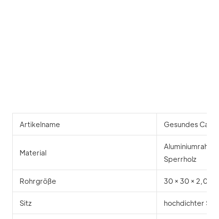
Artikelname
Gesundes Café &
Aluminiumrahmen
Material
Sperrholz
Rohrgröße
30 × 30 × 2,0 m
Sitz
hochdichter Sch