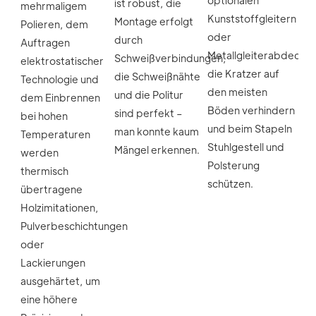
ist robust, die 
mehrmaligem 
Kunststoffgleitern 
Montage erfolgt 
Polieren, dem 
oder 
durch 
Auftragen 
Metallgleiterabdeckun
Schweißverbindungen, 
elektrostatischer 
die
 Kratzer auf 
die Schweißnähte 
Technologie und 
den meisten 
und die Politur 
dem Einbrennen 
Böden verhindern 
sind 
perfekt
 – 
bei hohen 
und beim Stapeln 
man konnte kaum 
Temperaturen 
Stuhlgestell und 
Mängel erkennen.
werden 
Polsterung 
thermisch 
schützen.
übertragene 
Holzimitationen, 
Pulverbeschichtungen 
oder 
Lackierungen 
ausgehärtet, um 
eine höhere 