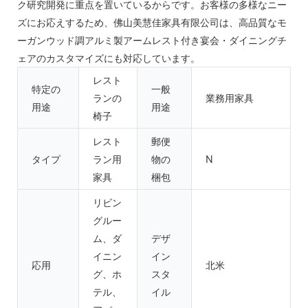
ク研究開発に重点を置いているからです。お客様の多様なニー
ズにお応えするため、佛山美慧佳家具有限公司は、高品質なモ
ーガンウッド調アルミ製アームレスト付き宴会・ダイニングチ
ェアのカスタマイズにも対応しています。
レスト
特定の
一般
ランの
業務用家具
用途
用途
椅子
レスト
郵便
タイプ
ラン用
物の
N
家具
梱包
リビン
グルー
ム、ダ
デザ
イニン
イン
応用
北米
グ、ホ
スタ
テル、
イル