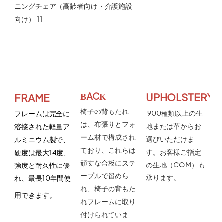
ВACК
UPHOLSTERY
FRAME
椅子の背もたれ
900種類以上の生
フレームは
完全に
は、布張りとフォ
地または革からお
溶接された軽量ア
ーム材で構成され
選びいただけま
ルミニウム製
で、
ており、これらは
す。お客様ご指定
硬度は最大14度、
頑丈な合板にステ
の生地（COM）も
強度と耐久性に優
ープルで留めら
承ります。
れ、最長10年間使
れ、椅子の背もた
用できます。
れフレームに取り
付けられていま