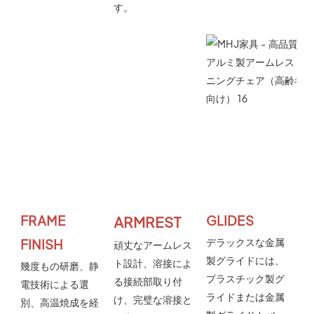
す。
FRAME 
GLIDES
ARMREST
デラックスな金属
FINISH
頑丈なアームレス
製グライドには、
ト設計、溶接によ
幾度もの研磨、静
プラスチック製グ
る接続部取り付
電技術による選
ライドまたは金属
け、
完璧な
溶接と
別、高温焼成を経