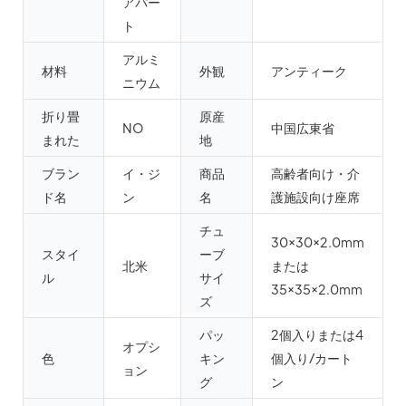
アパー
ト
アルミ
材料
外観
アンティーク
ニウム
折り畳
原産
NO
中国広東省
まれた
地
ブラン
イ・ジ
商品
高齢者向け・介
ド名
ン
名
護施設向け座席
チュ
30×30×2.0mm
スタイ
ーブ
北米
または
ル
サイ
35×35×2.0mm
ズ
パッ
2個入りまたは4
オプシ
色
キン
個入り/カート
ョン
グ
ン