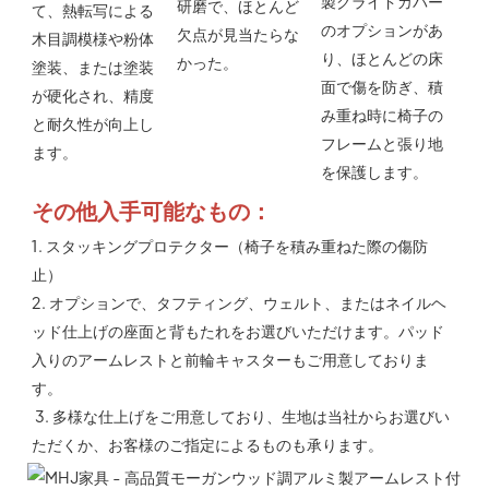
製グライドカバー
研磨で、ほとんど
て、熱転写による
のオプションがあ
欠点が見当たらな
木目調模様や粉体
り、
ほとんどの床
かった。
塗装、または塗装
面で傷を防ぎ、積
が硬化され、精度
み重ね時に椅子の
と耐久性が向上し
フレームと張り地
ます。
を保護します。
その他入手可能なもの：
1. 
スタッキングプロテクター（椅子を積み重ねた際の傷防
止）
2. 
オプションで、タフティング、ウェルト、またはネイルヘ
ッド仕上げの座面と背もたれをお選びいただけます。パッド
入りのアームレストと前輪キャスターもご用意しておりま
す。
3. 多様な仕上げをご用意しており、生地は当社からお選びい
ただくか、お客様のご指定によるものも承ります。