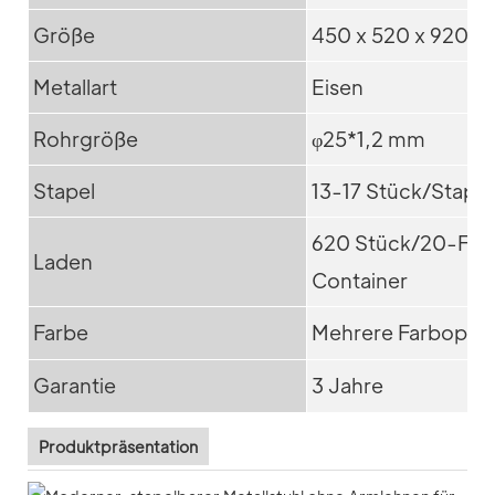
Größe
450 x 520 x 920 
Metallart
Eisen
Rohrgröße
φ25*1,2 mm
Stapel
13-17 Stück/Stapel
620 Stück/20-Fuß
Laden
Container
Farbe
Mehrere Farbopti
Garantie
3 Jahre
Produktpräsentation