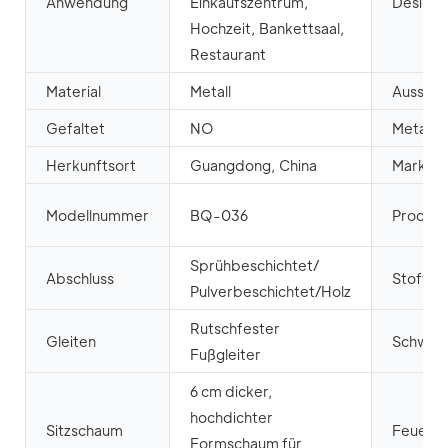
Anwendung
Einkaufszentrum,
Designst
Hochzeit, Bankettsaal,
Restaurant
Material
Metall
Ausseh
Gefaltet
NO
Metallar
Herkunftsort
Guangdong, China
Marken
Modellnummer
BQ-036
Produk
Sprühbeschichtet/
Abschluss
Stoff
Pulverbeschichtet/Holz
Rutschfester
Gleiten
Schwei
Fußgleiter
6 cm dicker,
hochdichter
Sitzschaum
Feuerfe
Formschaum für