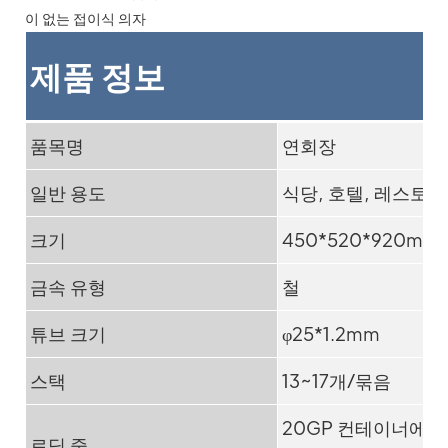
제품 정보
품목명
연회장
일반 용도
식당, 호텔, 레스토랑
크기
450*520*920mm
금속 유형
철
튜브 크기
φ25*1.2mm
스택
13~17개/묶음
20GP 컨테이너에 6
로딩 중