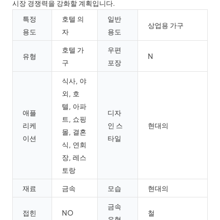
시장 경쟁력을 강화할 계획입니다.
특정
호텔 의
일반
상업용 가구
용도
자
용도
호텔 가
우편
유형
N
구
포장
식사, 야
외, 호
텔, 아파
애플
디자
트, 쇼핑
리케
인 스
현대의
몰, 결혼
이션
타일
식, 연회
장, 레스
토랑
재료
금속
모습
현대의
금속
접힌
NO
철
유형