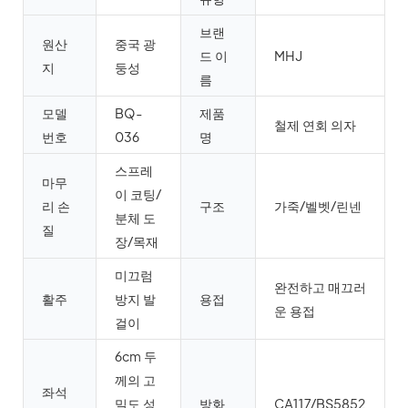
브랜
원산
중국 광
드 이
MHJ
지
둥성
름
모델
BQ-
제품
철제 연회 의자
번호
036
명
스프레
마무
이 코팅/
리 손
구조
가죽/벨벳/린넨
분체 도
질
장/목재
미끄럼
완전하고 매끄러
활주
방지 발
용접
운 용접
걸이
6cm 두
께의 고
좌석
밀도 성
방화
CA117/BS5852