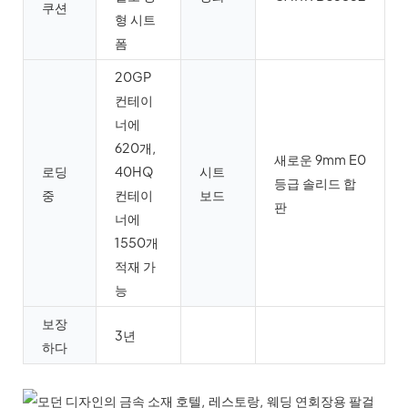
쿠션
형 시트
폼
20GP
컨테이
너에
620개,
새로운 9mm E0
로딩
40HQ
시트
등급 솔리드 합
중
컨테이
보드
판
너에
1550개
적재 가
능
보장
3년
하다