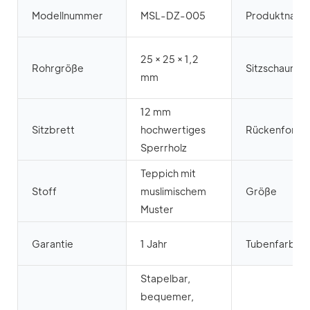
Modellnummer
MSL-DZ-005
Produktnam
25 × 25 × 1,2
Rohrgröße
Sitzschaum
mm
12 mm
Sitzbrett
hochwertiges
Rückenform
Sperrholz
Teppich mit
Stoff
muslimischem
Größe
Muster
Garantie
1 Jahr
Tubenfarbe
Stapelbar,
bequemer,