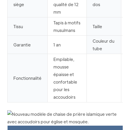
P
siège
qualité de 12
dos
mm
Tapis à motifs
Tissu
Taille
6
musulmans
Couleur du
P
Garantie
1 an
tube
l
Empilable,
mousse
épaisse et
Fonctionnalité
confortable
pour les
accoudoirs