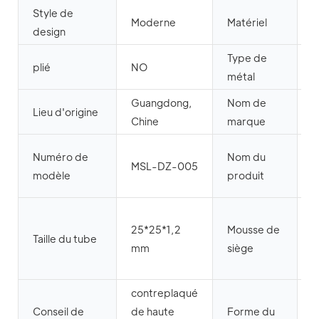
Style de
Moderne
Matériel
M
design
Type de
plié
NO
F
métal
Guangdong,
Nom de
Lieu d'origine
Chine
marque
c
Numéro de
Nom du
MSL-DZ-005
p
modèle
produit
m
m
25*25*1,2
Mousse de
s
Taille du tube
mm
siège
d
contreplaqué
Conseil de
de haute
Forme du