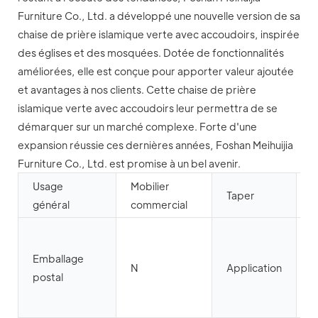
Furniture Co., Ltd. a développé une nouvelle version de sa
chaise de prière islamique verte avec accoudoirs, inspirée
des églises et des mosquées. Dotée de fonctionnalités
améliorées, elle est conçue pour apporter valeur ajoutée
et avantages à nos clients. Cette chaise de prière
islamique verte avec accoudoirs leur permettra de se
démarquer sur un marché complexe. Forte d'une
expansion réussie ces dernières années, Foshan Meihuijia
Furniture Co., Ltd. est promise à un bel avenir.
Usage
Mobilier
M
Taper
général
commercial
t
S
m
Emballage
N
Application
i
postal
m
é