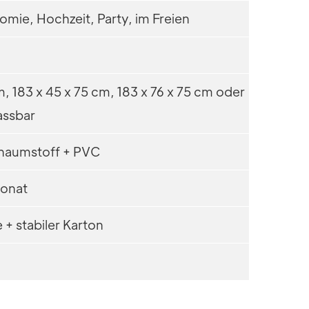
omie, Hochzeit, Party, im Freien
m, 183 x 45 x 75 cm, 183 x 76 x 75 cm oder
assbar
chaumstoff + PVC
onat
e + stabiler Karton