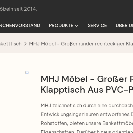
öbeln seit 2014.
IRCHENVORSTAND
PRODUKTE
SERVICE
ÜBER U
ketttisch
MHJ Möbel - Großer runder rechteckiger Kla
MHJ Möbel - Großer 
Klapptisch Aus PVC-P
MHJ zeichnet sich durch eine durchdacht
Entwicklungsingenieuren entworfenes D
Rohstoffen, bieten unsere Bankettmöb
Eigenschaften. Darüber hinaus orientie