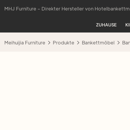
MHJ Furniture – Direkter Hersteller von Hotelbankettm
ZUHAUSE
K
Meihuijia Furniture
Produkte
Bankettmöbel
Ban