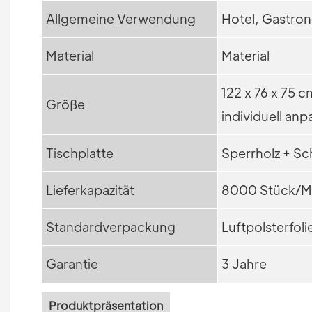
Allgemeine Verwendung
Hotel, Gastron
Material
Material
122 x 76 x 75 c
Größe
individuell anp
Tischplatte
Sperrholz + S
Lieferkapazität
8000 Stück/M
Standardverpackung
Luftpolsterfoli
Garantie
3 Jahre
Produktpräsentation