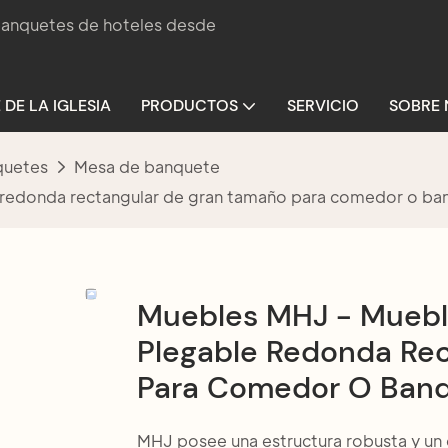
 banquetes de hoteles desde
 DE LA IGLESIA
PRODUCTOS
SERVICIO
SOBRE
quetes
Mesa de banquete
redonda rectangular de gran tamaño para comedor o ba
Muebles MHJ - Muebl
Plegable Redonda Re
Para Comedor O Banq
MHJ posee una estructura robusta y un d