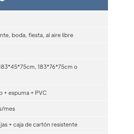
te, boda, fiesta, al aire libre
183*45*75cm, 183*76*75cm o
o + espuma + PVC
s/mes
as + caja de cartón resistente