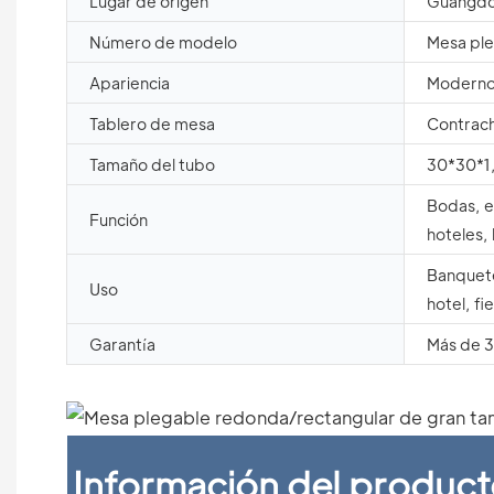
Lugar de origen
Guangdo
Número de modelo
Mesa pl
Apariencia
Modern
Tablero de mesa
Contrac
Tamaño del tubo
30*30*1
Bodas, ev
Función
hoteles,
Banquete
Uso
hotel, fi
Garantía
Más de 3
Información del produc