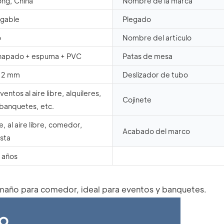
ng, China
Nombre de la marca
egable
Plegado
o
Nombre del artículo
hapado + espuma + PVC
Patas de mesa
,2 mm
Deslizador de tubo
entos al aire libre, alquileres,
Cojinete
 banquetes, etc.
, al aire libre, comedor,
Acabado del marco
esta
 años
to