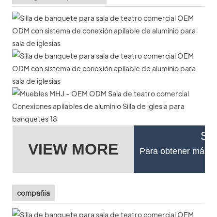
Si 
VIEW MORE
Para obtener más de
compañía