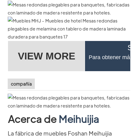
Si 
VIEW MORE
Para obtener más de
compañía
Acerca de
Meihuijia
La fábrica de muebles Foshan Meihuijia