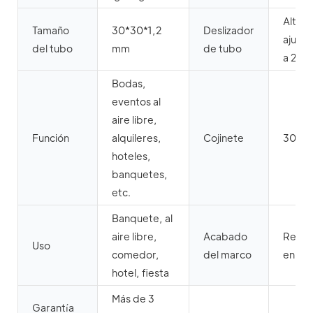
Altura
Tamaño
30*30*1,2
Deslizador
ajusta
del tubo
mm
de tubo
a 2 c
Bodas,
eventos al
aire libre,
Función
alquileres,
Cojinete
300 k
hoteles,
banquetes,
etc.
Banquete, al
aire libre,
Acabado
Recub
Uso
comedor,
del marco
en po
hotel, fiesta
Más de 3
Garantía