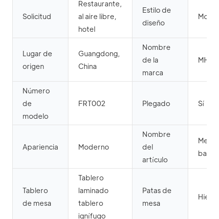
Restaurante,
Estilo de
Solicitud
al aire libre,
Mode
diseño
hotel
Nombre
Lugar de
Guangdong,
de la
MHJ
origen
China
marca
Número
de
FRT002
Plegado
Sí
modelo
Nombre
Mesa 
Apariencia
Moderno
del
banqu
artículo
Tablero
Tablero
laminado
Patas de
Hierr
de mesa
tablero
mesa
ignífugo