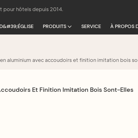
t pour hôtels depuis 2014.
 D&#39;ÉGLISE
PRODUITS
SERVICE
À PROPOS 
en aluminium avec accoudoirs et finition imitation bois so
oudoirs Et Finition Imitation Bois Sont-Elles 