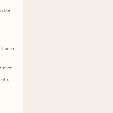
ration
rt accru
rtance.
 être