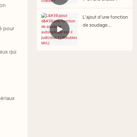
ion
L'ajout d'une fonction
de soudage
té pour
automatique est-il
judicieux ? | Meubles
MHJ
eux qui
ériaux