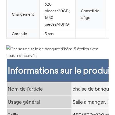
620
C
pièces/20GP ;
Conseil de
m
Chargement
1550
siège
qu
pièces/40HQ
m
Garantie
3 ans
Informations sur le produit
Nom de l'article
chaise de banquet
Usage général
Salle à manger, Hôt
Taille
450*520*920 mm