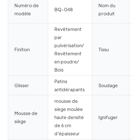
C
Numéro de
Nom du
BQ-048
b
modèle
produit
a
Revêtement
par
pulvérisation/
Finition
Tissu
Cu
Revêtement
en poudre/
Bois
Patins
So
Glisser
Soudage
antidérapants
et
mousse de
siège moulée
Mousse de
haute densité
Ignifuger
C
siège
de 6 cm
d'épaisseur