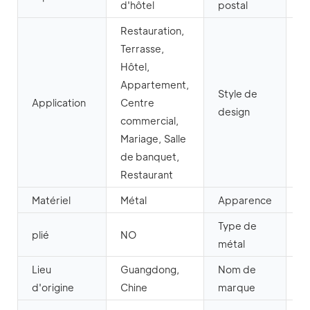
d'hôtel
postal
Restauration,
Terrasse,
Hôtel,
Appartement,
Style de
Application
Centre
M
design
commercial,
Mariage, Salle
de banquet,
Restaurant
Matériel
Métal
Apparence
M
Type de
plié
NO
A
métal
Lieu
Guangdong,
Nom de
M
d'origine
Chine
marque