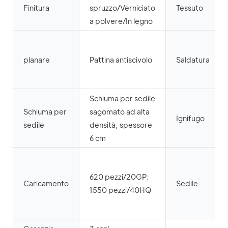
Finitura
spruzzo/Verniciato
Tessuto
a polvere/In legno
planare
Pattina antiscivolo
Saldatura
Schiuma per sedile
Schiuma per
sagomato ad alta
Ignifugo
sedile
densità, spessore
6 cm
620 pezzi/20GP;
Caricamento
Sedile
1550 pezzi/40HQ