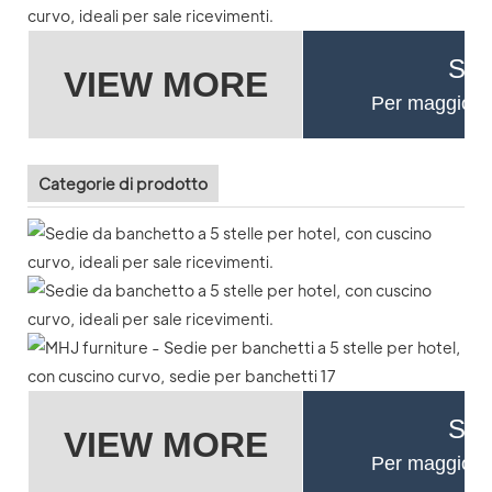
Se 
VIEW MORE
Per maggiori d
Categorie di prodotto
Se 
VIEW MORE
Per maggiori d