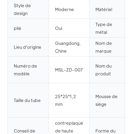
Style de
Moderne
Matériel
M
design
Type de
plié
Oui
F
métal
Guangdong,
Nom de
Lieu d'origine
Chine
marque
c
Numéro de
Nom du
MSL-ZD-007
p
modèle
produit
m
m
25*25*1,2
Mousse de
s
Taille du tube
mm
siège
d
contreplaqué
Conseil de
de haute
Forme du