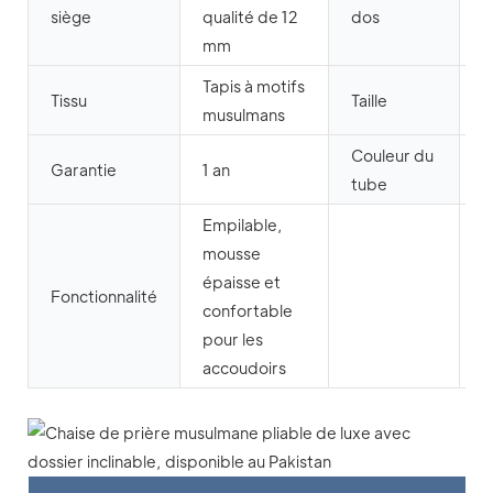
P
siège
qualité de 12
dos
mm
Tapis à motifs
Tissu
Taille
5
musulmans
Couleur du
P
Garantie
1 an
tube
l
Empilable,
mousse
épaisse et
Fonctionnalité
confortable
pour les
accoudoirs