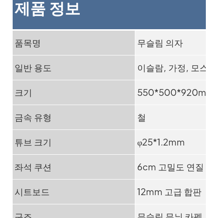
제품 정보
품목명
무슬림 의자
일반 용도
이슬람, 가정, 모스크
크기
550*500*920mm
금속 유형
철
튜브 크기
φ25*1.2mm
좌석 쿠션
6cm 고밀도 연질 폼
시트보드
12mm 고급 합판
구조
무슬림 무늬 카펫