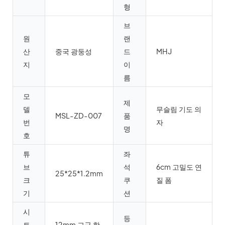
형
브
원
랜
산
중국 광둥성
드
MHJ
지
이
름
모
제
델
무슬림 기도 의
MSL-ZD-007
품
번
자
명
호
튜
좌
브
석
6cm 고밀도 연
25*25*1.2mm
크
쿠
질 폼
기
션
시
등
트
12mm 고급 합