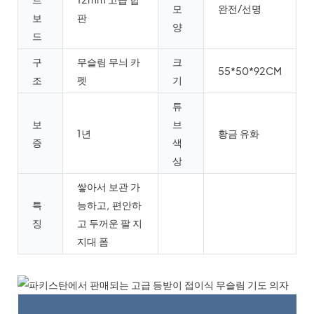
모
완전/선명
보
판
양
드
구
무슬림 무늬 카
크
55*50*92CM
조
펫
기
튜
보
브
1년
황금 유화
증
색
상
쌓아서 보관 가
특
능하고, 편안하
징
고 두꺼운 팔 지
지대 폼