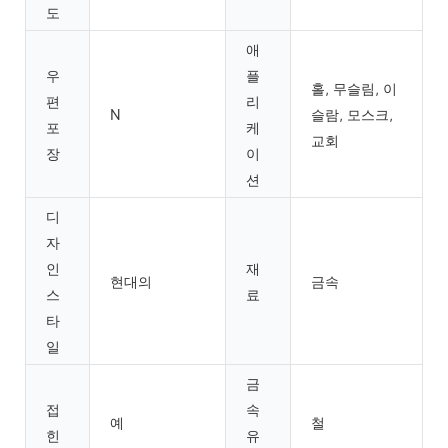
도
애
우
플
홀, 무슬림, 이
편
리
N
슬람, 모스크,
포
케
교회
장
이
션
디
자
인
재
현대의
금속
스
료
타
일
금
접
속
예
철
힌
유