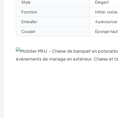
Style
Élégant
Fonction
Hôtel .resta
Emballer
4 pièces/ca
Coussin
Éponge haut