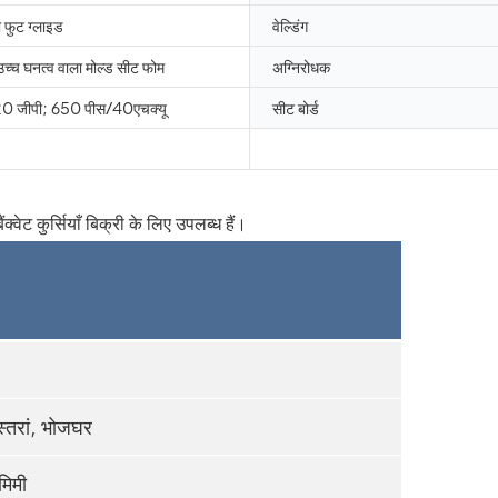
 फुट ग्लाइड
वेल्डिंग
 उच्च घनत्व वाला मोल्ड सीट फोम
अग्निरोधक
0 जीपी; 650 पीस/40एचक्यू
सीट बोर्ड
्तरां, भोजघर
िमी