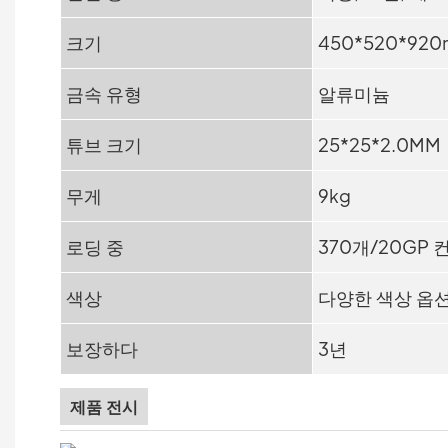
크기
450*520*92
금속 유형
알류미늄
튜브 크기
25*25*2.0MM
무게
9kg
로딩 중
370개/20GP 
색상
다양한 색상 옵
보장하다
3년
제품 전시