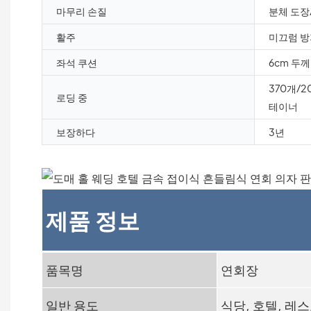
마무리 손질
분체 도장
활주
미끄럼 방
좌석 쿠션
6cm 두
370개/2
로딩 중
테이너
보장하다
3년
제품 정보
품목명
연회장
일반 용도
식당, 호텔, 레