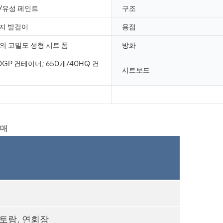
/유성 페인트
구조
지 발걸이
용접
께의 고밀도 성형 시트 폼
방화
0GP 컨테이너; 650개/40HQ 컨
시트보드
스토랑, 연회장