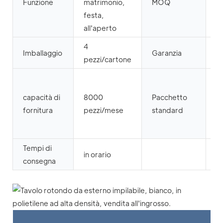
Funzione
matrimonio,
MOQ
2
festa,
all'aperto
4
Imballaggio
Garanzia
3 
pezzi/cartone
I
co
capacità di
8000
Pacchetto
e
fornitura
pezzi/mese
standard
sc
c
Tempi di
in orario
consegna