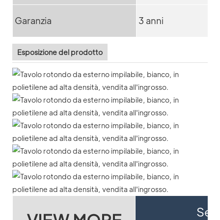
Garanzia
3 anni
Esposizione del prodotto
Se v
VIEW MORE