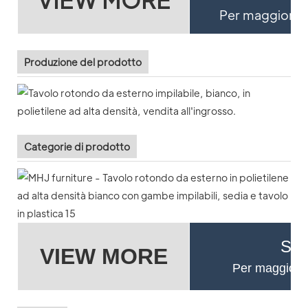
Per maggiori de
Produzione del prodotto
Categorie di prodotto
Se 
VIEW MORE
Per maggiori d