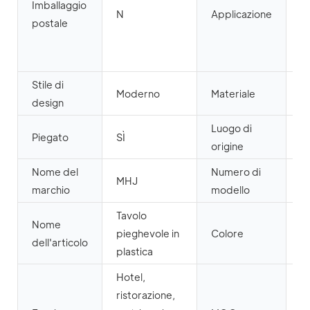
Imballaggio
ho
N
Applicazione
postale
p
di
m
Stile di
Pl
Moderno
Materiale
design
pl
Luogo di
G
Piegato
SÌ
origine
C
Nome del
Numero di
H
MHJ
marchio
modello
R
Tavolo
Nome
pieghevole in
Colore
B
dell'articolo
plastica
Hotel,
ristorazione,