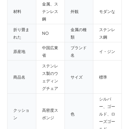
金属、ス
材料
テンレス
外観
モダンな
鋼
折り畳ま
金属の種
ステンレ
NO
れた
類
ス鋼
中国広東
ブランド
原産地
イ・ジン
省
名
ステンレ
ス製のウ
商品名
サイズ
標準
ェディン
グチェア
シルバ
ー、ゴー
クッショ
高密度ス
色
ルド、ロ
ン
ポンジ
ーズゴー
ルド