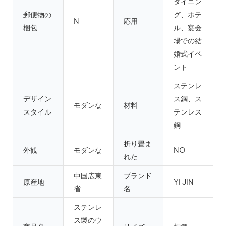
ダイニン
郵便物の
グ、ホテ
N
応用
梱包
ル、宴会
場での結
婚式イベ
ント
ステンレ
デザイン
ス鋼、ス
モダンな
材料
スタイル
テンレス
鋼
折り畳ま
外観
モダンな
NO
れた
中国広東
ブランド
原産地
YI JIN
省
名
ステンレ
ス製のウ