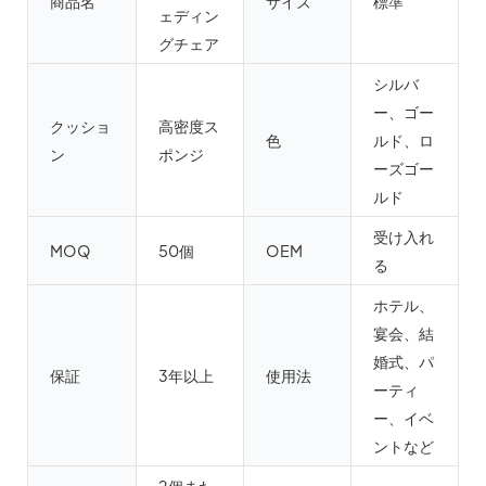
商品名
サイズ
標準
ェディン
グチェア
シルバ
ー、ゴー
クッショ
高密度ス
色
ルド、ロ
ン
ポンジ
ーズゴー
ルド
受け入れ
MOQ
50個
OEM
る
ホテル、
宴会、結
婚式、パ
保証
3年以上
使用法
ーティ
ー、イベ
ントなど