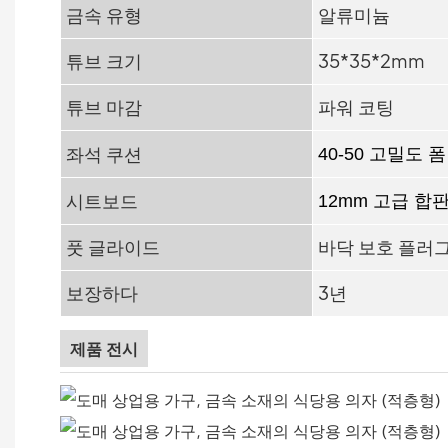
금속 유형
알류미늄
튜브 크기
35*35*2mm
튜브 마감
파워 코팅
좌석 쿠션
40-50 고밀도 폼
시트보드
12mm 고급 합
풋 글라이드
바닥 보호 플러
보장하다
3년
제품 전시