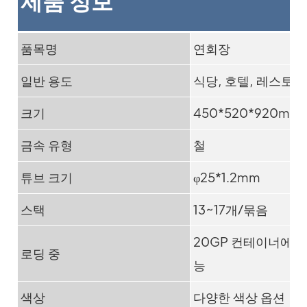
제품 정보
품목명
연회장
일반 용도
식당, 호텔, 레스토랑
크기
450*520*920mm
금속 유형
철
튜브 크기
φ25*1.2mm
스택
13~17개/묶음
20GP 컨테이너에 6
로딩 중
능
색상
다양한 색상 옵션