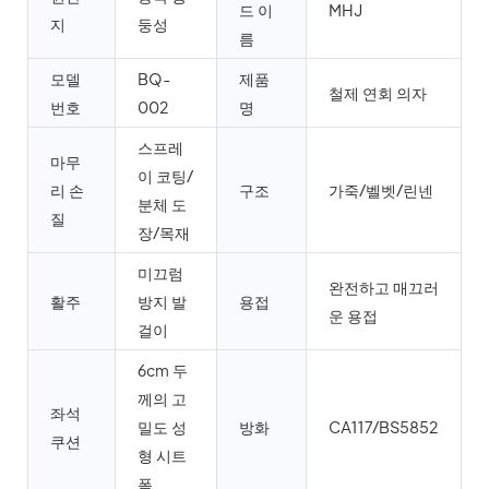
드 이
MHJ
지
둥성
름
모델
BQ-
제품
철제 연회 의자
번호
002
명
스프레
마무
이 코팅/
리 손
구조
가죽/벨벳/린넨
분체 도
질
장/목재
미끄럼
완전하고 매끄러
활주
방지 발
용접
운 용접
걸이
6cm 두
께의 고
좌석
밀도 성
방화
CA117/BS5852
쿠션
형 시트
폼