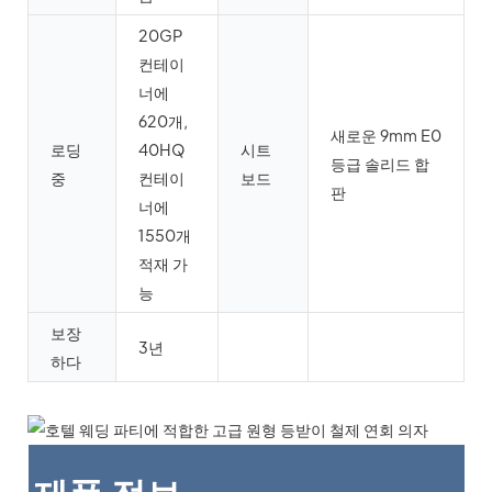
20GP
컨테이
너에
620개,
새로운 9mm E0
로딩
40HQ
시트
등급 솔리드 합
중
컨테이
보드
판
너에
1550개
적재 가
능
보장
3년
하다