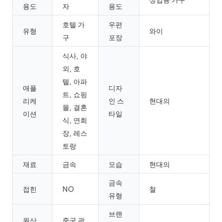
용도
자
용도
호텔 가
우편
유형
와이
구
포장
식사, 야
외, 호
텔, 아파
애플
디자
트, 쇼핑
리케
인 스
현대의
몰, 결혼
이션
타일
식, 연회
장, 레스
토랑
재료
금속
모습
현대의
금속
접힌
NO
철
유형
브랜
원산
중국 광