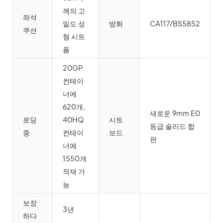
께의 고
좌석
밀도 성
방화
CA117/BS5852
쿠션
형 시트
폼
20GP
컨테이
너에
620개,
새로운 9mm E0
로딩
40HQ
시트
등급 솔리드 합
중
컨테이
보드
판
너에
1550개
적재 가
능
보장
3년
하다