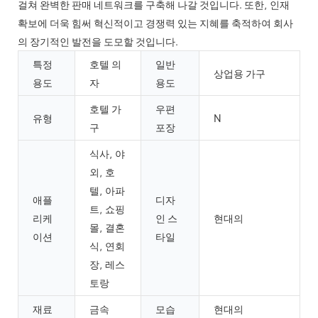
걸쳐 완벽한 판매 네트워크를 구축해 나갈 것입니다. 또한, 인재
확보에 더욱 힘써 혁신적이고 경쟁력 있는 지혜를 축적하여 회사
의 장기적인 발전을 도모할 것입니다.
특정
호텔 의
일반
상업용 가구
용도
자
용도
호텔 가
우편
유형
N
구
포장
식사, 야
외, 호
텔, 아파
애플
디자
트, 쇼핑
리케
인 스
현대의
몰, 결혼
이션
타일
식, 연회
장, 레스
토랑
재료
금속
모습
현대의