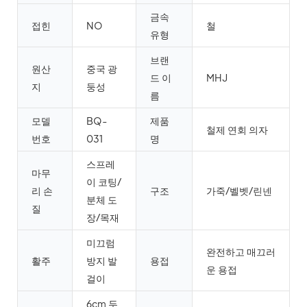
금속
접힌
NO
철
유형
브랜
원산
중국 광
드 이
MHJ
지
둥성
름
모델
BQ-
제품
철제 연회 의자
번호
031
명
스프레
마무
이 코팅/
리 손
구조
가죽/벨벳/린넨
분체 도
질
장/목재
미끄럼
완전하고 매끄러
활주
방지 발
용접
운 용접
걸이
6cm 두