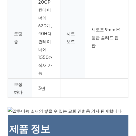
20GP
컨테이
너에
620개,
새로운 9mm E1
로딩
40HQ
시트
등급 솔리드 합
중
컨테이
보드
판
너에
1550개
적재 가
능
보장
3년
하다
제품 정보