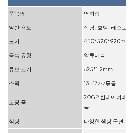
품목명
연회장
일반 용도
식당, 호텔, 레스토랑
크기
450*520*920mm
금속 유형
알류미늄
튜브 크기
φ25*1.2mm
스택
13~17개/묶음
20GP 컨테이너에 6
로딩 중
능
색상
다양한 색상 옵션