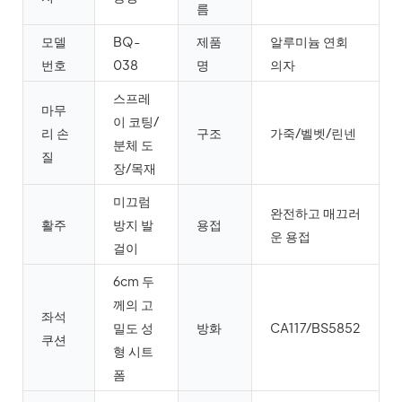
름
모델
BQ-
제품
알루미늄 연회
번호
038
명
의자
스프레
마무
이 코팅/
리 손
구조
가죽/벨벳/린넨
분체 도
질
장/목재
미끄럼
완전하고 매끄러
활주
방지 발
용접
운 용접
걸이
6cm 두
께의 고
좌석
밀도 성
방화
CA117/BS5852
쿠션
형 시트
폼