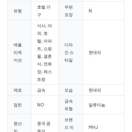
호텔 가
우편
유형
N
구
포장
식사, 야
외, 호
텔, 아파
애플
디자
트, 쇼핑
리케
인 스
현대의
몰, 결혼
이션
타일
식, 연회
장, 레스
토랑
재료
금속
모습
현대의
금속
접힌
NO
알류미늄
유형
브랜
원산
중국 광
드 이
MHJ
지
둥성