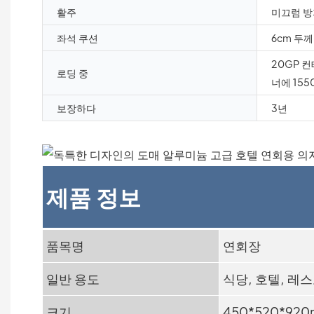
활주
미끄럼 방
좌석 쿠션
6cm 두
20GP 컨
로딩 중
너에 155
보장하다
3년
제품 정보
품목명
연회장
일반 용도
식당, 호텔, 레
크기
450*520*92