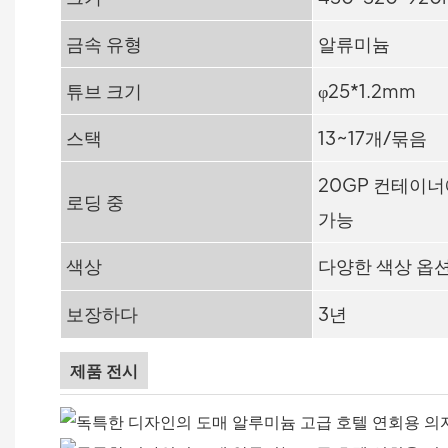
금속 유형
알류미늄
튜브 크기
φ25*1.2mm
스택
13~17개/묶음
20GP 컨테이너에
로딩 중
가능
색상
다양한 색상 옵
보장하다
3년
제품 전시