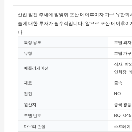
산업 발전 추세에 발맞춰 포산 메이후이자 가구 유한회
술에 대한 투자가 필수적입니다. 앞으로 포산 메이후이
다.
특정 용도
호텔 의자
유형
호텔 가구
식사, 야외
애플리케이션
연회장, 
재료
금속
접힌
NO
원산지
중국 광둥
모델 번호
BQ-045
마무리 손질
스프레이 