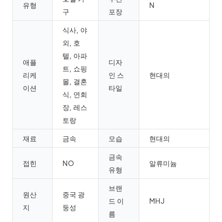
유형
N
구
포장
식사, 야
외, 호
텔, 아파
애플
디자
트, 쇼핑
리케
인 스
현대의
몰, 결혼
이션
타일
식, 연회
장, 레스
토랑
재료
금속
모습
현대의
금속
접힌
NO
알류미늄
유형
브랜
원산
중국 광
드 이
MHJ
지
둥성
름