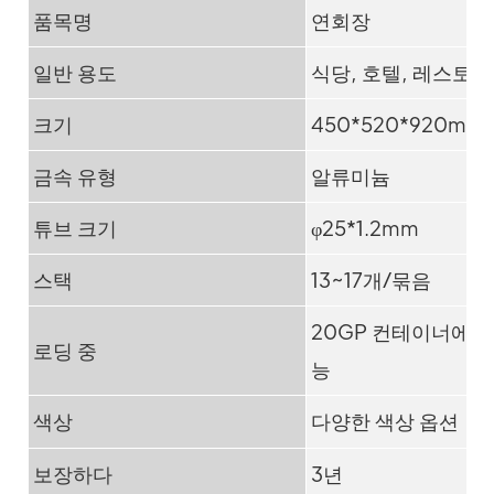
품목명
연회장
일반 용도
식당, 호텔, 레스토랑
크기
450*520*920mm
금속 유형
알류미늄
튜브 크기
φ25*1.2mm
스택
13~17개/묶음
20GP 컨테이너에 6
로딩 중
능
색상
다양한 색상 옵션
보장하다
3년