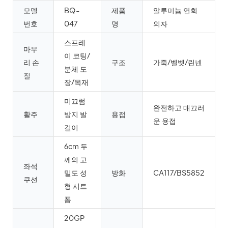
모델
BQ-
제품
알루미늄 연회
번호
047
명
의자
스프레
마무
이 코팅/
리 손
구조
가죽/벨벳/린넨
분체 도
질
장/목재
미끄럼
완전하고 매끄러
활주
방지 발
용접
운 용접
걸이
6cm 두
께의 고
좌석
밀도 성
방화
CA117/BS5852
쿠션
형 시트
폼
20GP