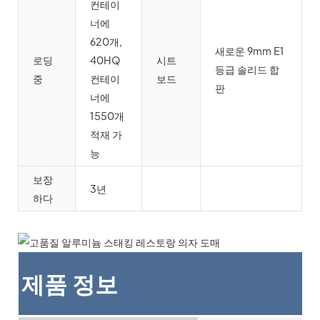
컨테이
너에
620개,
새로운 9mm E1
로딩
40HQ
시트
등급 솔리드 합
중
컨테이
보드
판
너에
1550개
적재 가
능
보장
3년
하다
제품 정보