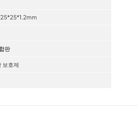
/25*25*1.2mm
+합판
닥 보호제