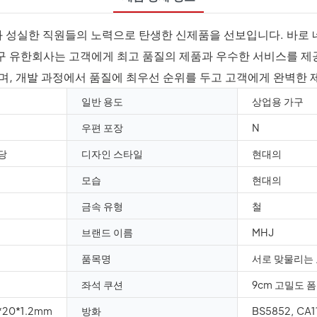
 성실한 직원들의 노력으로 탄생한 신제품을 선보입니다. 바로 네
 유한회사는 고객에게 최고 품질의 제품과 우수한 서비스를 제공
며, 개발 과정에서 품질에 최우선 순위를 두고 고객에게 완벽한
일반 용도
상업용 가구
우편 포장
N
강당
디자인 스타일
현대의
모습
현대의
금속 유형
철
브랜드 이름
MHJ
품목명
서로 맞물리는 
좌석 쿠션
9cm 고밀도 
*20*1.2mm
방화
BS5852, CA1