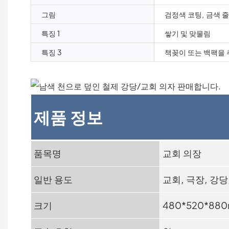
그림
검정색 코팅, 금색 
특징 1
쌓기 및 맞물림
특징 3
책꽂이 또는 백팩을
제품 정보
품목명
교회 의장
일반 용도
교회, 극장, 강당
크기
480*520*88