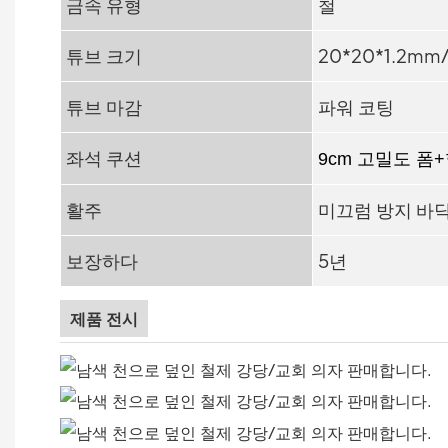
금속 유형
철
튜브 크기
20*20*1.2mm
튜브 마감
파워 코팅
좌석 쿠션
9cm 고밀도 폼
활주
미끄럼 방지 바
보장하다
5년
제품 전시