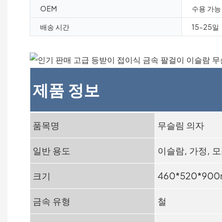
OEM
수용 가능
배송 시간
15-25일
제품 정보
품목명
무슬림 의자
일반 용도
이슬람, 가정, 모
크기
460*520*90
금속 유형
철