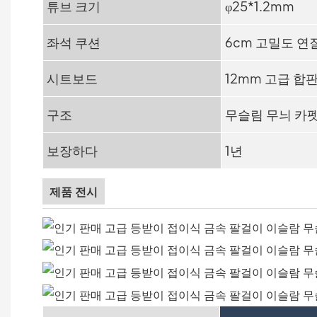
튜브 크기
φ25*1.2mm
좌석 쿠션
6cm 고밀도 연
시트보드
12mm 고급 합
구조
무슬림 무늬 카
보장하다
1년
제품 전시