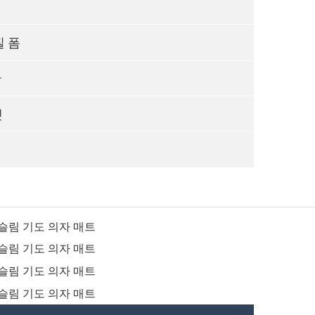
질 폼
판
펫