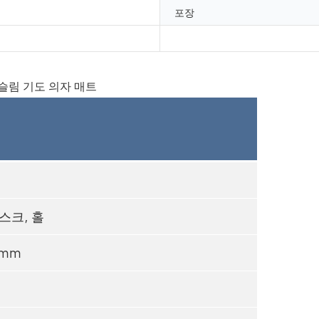
포장
스크, 홀
0mm