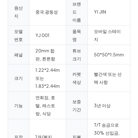
브랜
원산
중국 광둥성
드
YI JIN
지
이름
모델
품목
모바일 스테이
YJ 001
번호
명
지
20mm 합
튜브
패널
50*50*1.5mm
판, 튼튼함
크기
1.22*2.44m
카펫
빨간색 또는 선
크기
또는
색상
택 사항
1.83*2.44m
연회장, 호
보증
기능
텔, 레스토
3년 이상
기간
랑, 식당
T/T 송금으로
30% 선입금,
포장
1개/봉지
지불