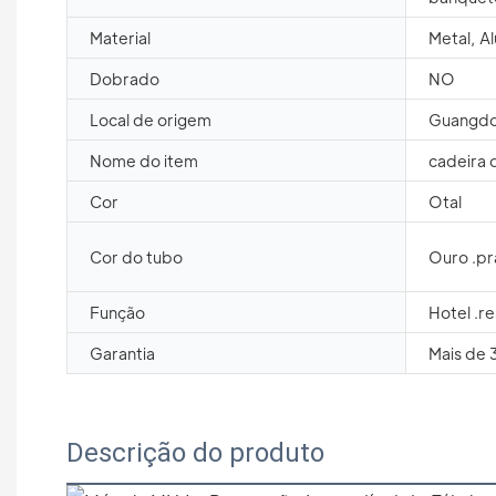
Material
Metal, A
Dobrado
NO
Local de origem
Guangdo
Nome do item
cadeira 
Cor
Otal
Cor do tubo
Ouro .pr
Função
Hotel .re
Garantia
Mais de 
Descrição do produto