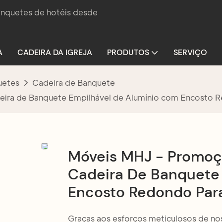
banquetes de hotéis desde
A
CADEIRA DA IGREJA
PRODUTOS
SERVIÇO
uetes
Cadeira de Banquete
eira de Banquete Empilhável de Alumínio com Encosto 
Móveis MHJ - Promoçã
Cadeira De Banquete
Encosto Redondo Para
Graças aos esforços meticulosos de nos