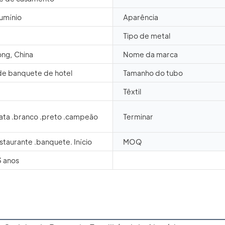
lumínio
Aparência
Tipo de metal
ng, China
Nome da marca
de banquete de hotel
Tamanho do tubo
Têxtil
ata .branco .preto .campeão
Terminar
staurante .banquete. Início
MOQ
3 anos