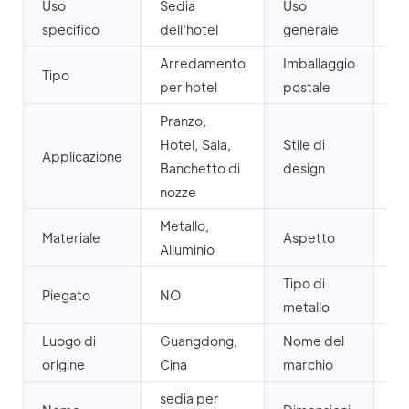
Uso
Sedia
Uso
Mo
specifico
dell'hotel
generale
co
Arredamento
Imballaggio
Tipo
N
per hotel
postale
Pranzo,
Hotel, Sala,
Stile di
Applicazione
Mo
Banchetto di
design
nozze
Metallo,
Materiale
Aspetto
Mo
Alluminio
Tipo di
Piegato
NO
Al
metallo
Luogo di
Guangdong,
Nome del
YI
origine
Cina
marchio
sedia per