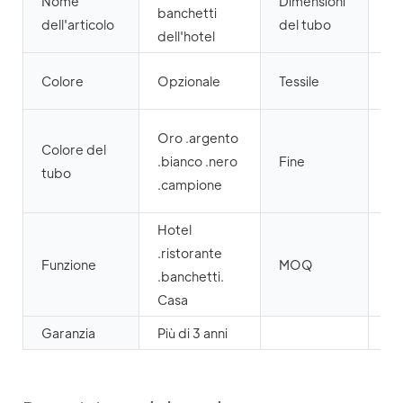
Nome
Dimensioni
25
banchetti
dell'articolo
del tubo
m
dell'hotel
Te
Colore
Opzionale
Tessile
si
Ve
Oro .argento
Colore del
a 
.bianco .nero
Fine
tubo
ve
.campione
a 
Hotel
.ristorante
Funzione
MOQ
10
.banchetti.
Casa
Garanzia
Più di 3 anni