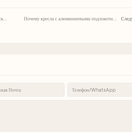
Стоит ли приобретать услугу автоматической сварки Add Auto-Welding? | Мебель MHJ
Почему кресла с алюминиевыми подлокотниками и отделкой под дерево пользуются популярностью в домах престарелых?
След
ная Почта
Телефон/WhatsApp