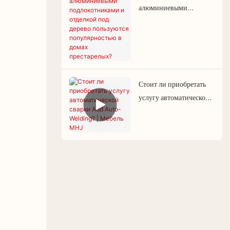
алюминиевыми
подлокотниками и
отделкой под дерево
пользуются
популярностью в домах
престарелых?
Стоит ли приобретать
услугу автоматической
сварки Add Auto-
Welding? | Мебель
MHJ