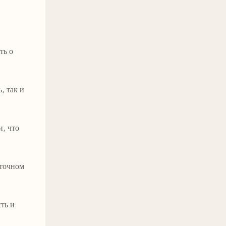
ть о
, так и
, что
 точном
ть и