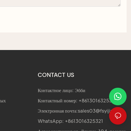
CONTACT US
Контактное лицо: Эбби
лых
Контактный номер: +8613016325321
Электронная почта:
sales03@fsyijin.com
WhatsApp: +8613016325321